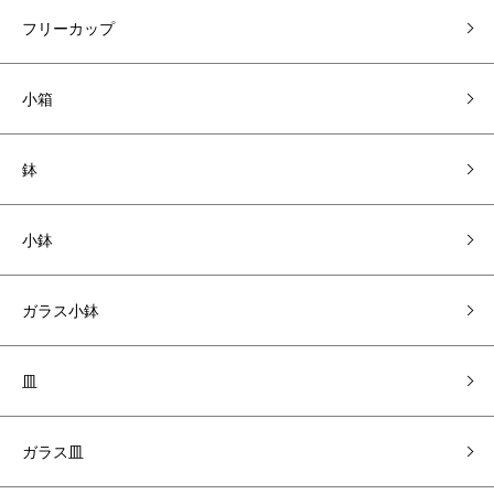
フリーカップ
小箱
鉢
小鉢
ガラス小鉢
皿
ガラス皿