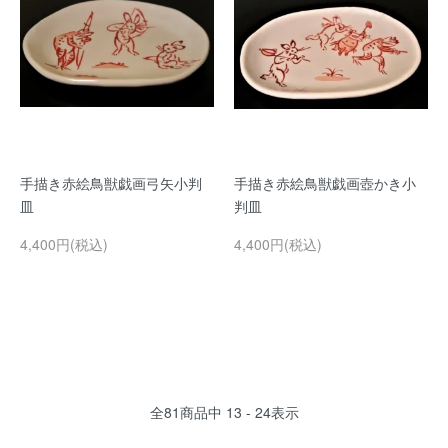
手描き赤絵鳥獣戯画弓矢小判
手描き赤絵鳥獣戯画壺かき小
皿
判皿
4,400円(税込)
4,400円(税込)
全
81
商品中
13 - 24
表示