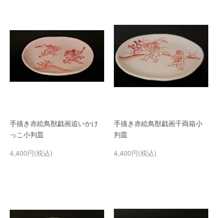
手描き赤絵鳥獣戯画追いかけ
手描き赤絵鳥獣戯画千両箱小
っこ小判皿
判皿
4,400円(税込)
4,400円(税込)