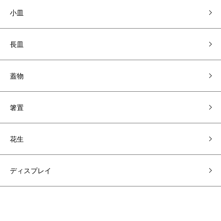
小皿
長皿
蓋物
箸置
花生
ディスプレイ