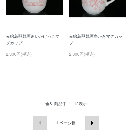
赤絵鳥獣戯画追いかけっこマ
赤絵鳥獣戯画壺かきマグカッ
グカップ
プ
2,300円(税込)
2,300円(税込)
全
81
商品中
1 - 12
表示
1
ページ目