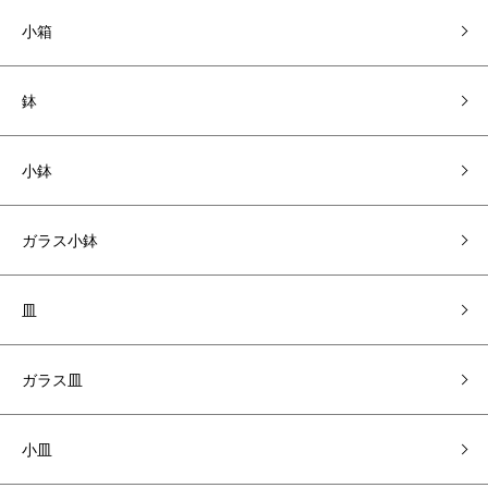
小箱
鉢
小鉢
ガラス小鉢
皿
ガラス皿
小皿