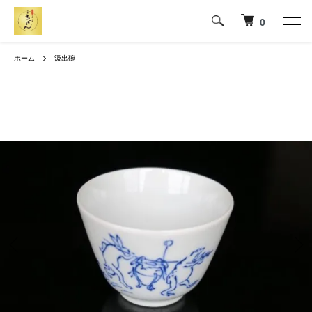
0
ホーム
汲出碗