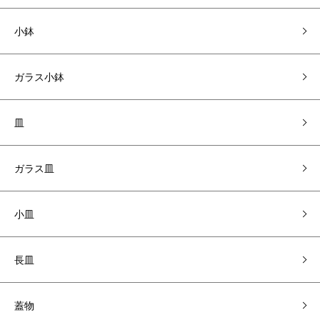
小鉢
ガラス小鉢
皿
ガラス皿
小皿
長皿
蓋物